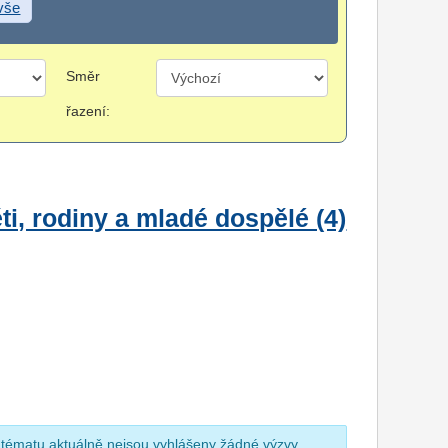
 vše
Směr
řazení:
i, rodiny a mladé dospělé (4)
 tématu aktuálně nejsou vyhlášeny žádné výzvy.