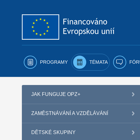
Přejít k obsahu
PROGRAMY
TÉMATA
FÓR
JAK FUNGUJE OPZ+
ZAMĚSTNÁVÁNÍ A VZDĚLÁVÁNÍ
DĚTSKÉ SKUPINY