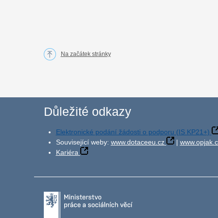
Na začátek stránky
Důležité odkazy
Elektronické podání žádosti o podporu (IS KP21+)
Související weby:
www.dotaceeu.cz
|
www.opjak.c
Kariéra