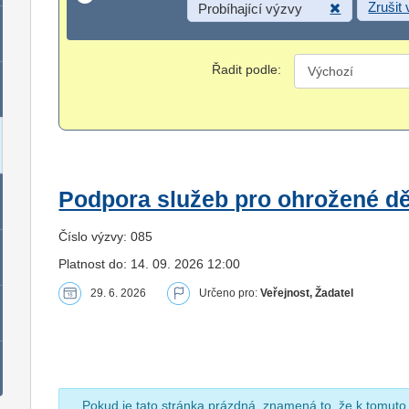
Zrušit
Probíhající výzvy
Řadit podle:
Podpora služeb pro ohrožené dět
Číslo výzvy: 085
Platnost do: 14. 09. 2026 12:00
29. 6. 2026
Určeno pro:
Veřejnost, Žadatel
Pokud je tato stránka prázdná, znamená to, že k tomuto