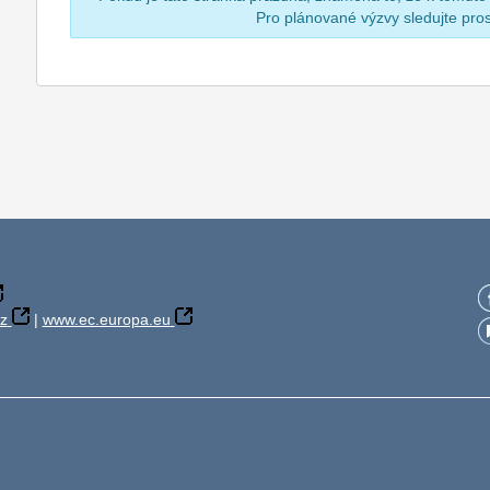
Pro plánované výzvy sledujte pr
z
|
www.ec.europa.eu