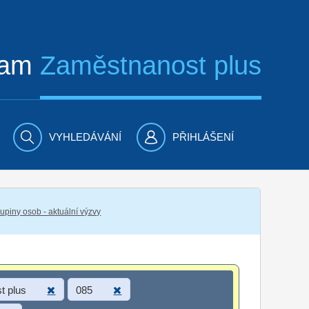
ram
Zaměstnanost plus
VYHLEDÁVÁNÍ
PŘIHLÁŠENÍ
piny osob - aktuální výzvy
t plus
085