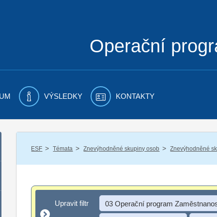
Operační prog
UM
VÝSLEDKY
KONTAKTY
/
/
/
ESF
Témata
Znevýhodněné skupiny osob
Znevýhodněné sku
Upravit filtr
Upravit filtr
03 Operační program Zaměstnanos