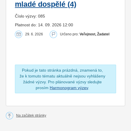
mladé dospělé (4)
Číslo výzvy: 085
Platnost do: 14. 09. 2026 12:00
29. 6. 2026
Určeno pro:
Veřejnost, Žadatel
Pokud je tato stránka prázdná, znamená to,
že k tomuto tématu aktuálně nejsou vyhlášeny
žádné výzvy. Pro plánované výzvy sledujte
prosím
Harmonogram výzev
.
Na začátek stránky