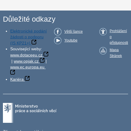
Důležité odkazy
Elektronické podání
Prohlášení
Větší šance
žádosti o podporu
o
Youtube
(IS KP21+)
přístupnosti
Související weby:
Mapa
www.dotaceeu.cz
Stránek
|
www.opjak.cz
|
www.ec.europa.eu
Kariéra