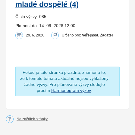
mladé dospělé (4)
Číslo výzvy: 085
Platnost do: 14. 09. 2026 12:00
29. 6. 2026
Určeno pro:
Veřejnost, Žadatel
Pokud je tato stránka prázdná, znamená to,
že k tomuto tématu aktuálně nejsou vyhlášeny
žádné výzvy. Pro plánované výzvy sledujte
prosím
Harmonogram výzev
.
Na začátek stránky