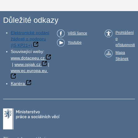
Důležité odkazy
Elektronické podání
Prohlášení
Větší šance
žádosti o podporu
o
Youtube
(IS KP21+)
přístupnosti
Související weby:
Mapa
www.dotaceeu.cz
Stránek
|
www.opjak.cz
|
www.ec.europa.eu
Kariéra