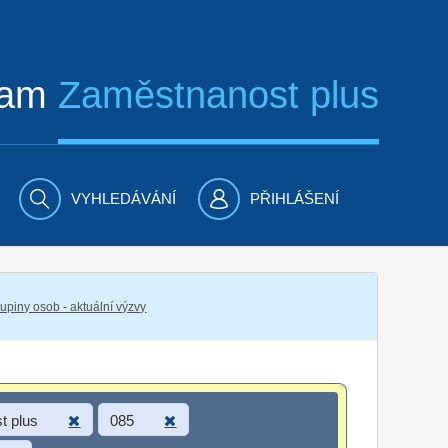
ram
Zaměstnanost plus
VYHLEDÁVÁNÍ
PŘIHLÁŠENÍ
piny osob - aktuální výzvy
t plus
085