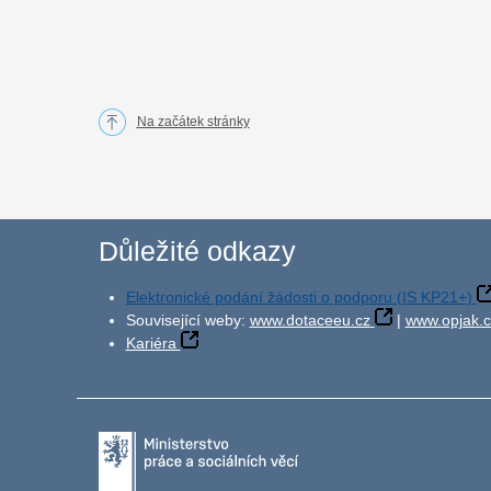
Na začátek stránky
Důležité odkazy
Elektronické podání žádosti o podporu (IS KP21+)
Související weby:
www.dotaceeu.cz
|
www.opjak.c
Kariéra