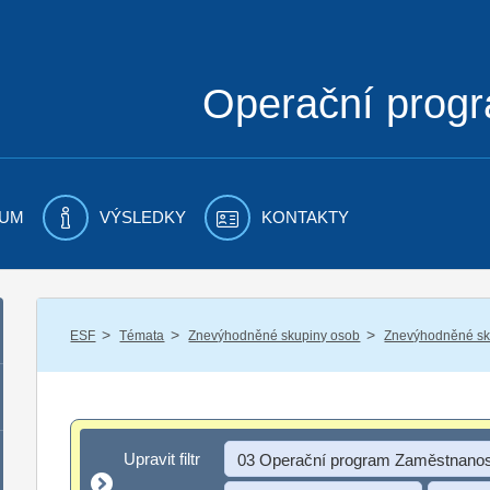
Operační prog
UM
VÝSLEDKY
KONTAKTY
/
/
/
ESF
Témata
Znevýhodněné skupiny osob
Znevýhodněné sku
Upravit filtr
Upravit filtr
03 Operační program Zaměstnanos