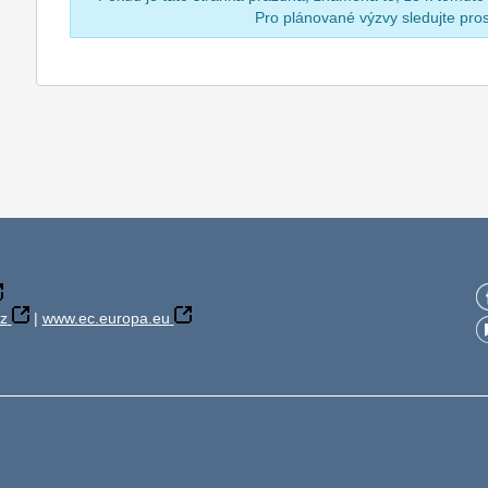
Pro plánované výzvy sledujte pr
z
|
www.ec.europa.eu