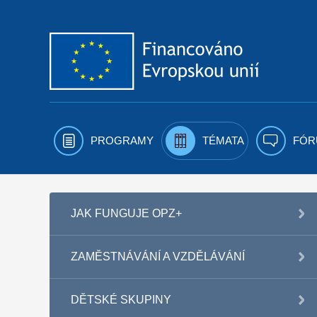
Přejít k obsahu
PROGRAMY
TÉMATA
FÓR
JAK FUNGUJE OPZ+
ZAMĚSTNÁVÁNÍ A VZDĚLÁVÁNÍ
DĚTSKÉ SKUPINY