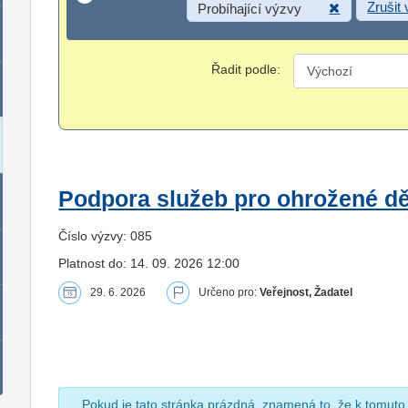
Zrušit
Probíhající výzvy
Řadit podle:
Podpora služeb pro ohrožené dět
Číslo výzvy: 085
Platnost do: 14. 09. 2026 12:00
29. 6. 2026
Určeno pro:
Veřejnost, Žadatel
Pokud je tato stránka prázdná, znamená to, že k tomuto