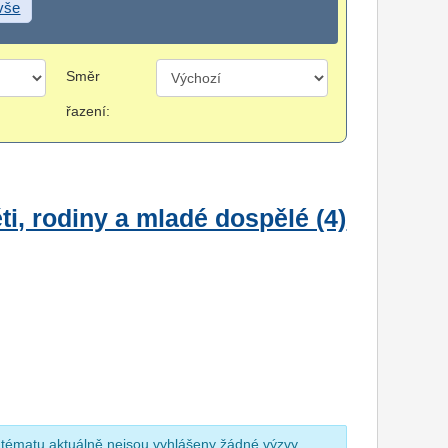
 vše
Směr
řazení:
i, rodiny a mladé dospělé (4)
 tématu aktuálně nejsou vyhlášeny žádné výzvy.