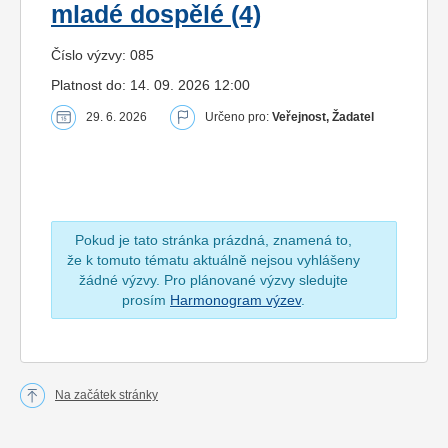
mladé dospělé (4)
Číslo výzvy: 085
Platnost do: 14. 09. 2026 12:00
29. 6. 2026
Určeno pro:
Veřejnost, Žadatel
Pokud je tato stránka prázdná, znamená to,
že k tomuto tématu aktuálně nejsou vyhlášeny
žádné výzvy. Pro plánované výzvy sledujte
prosím
Harmonogram výzev
.
Na začátek stránky