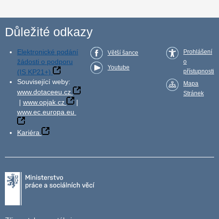
Důležité odkazy
Elektronické podání
Prohlášení
Větší šance
žádosti o podporu
o
Youtube
(IS KP21+)
přístupnosti
Související weby:
Mapa
www.dotaceeu.cz
Stránek
|
www.opjak.cz
|
www.ec.europa.eu
Kariéra