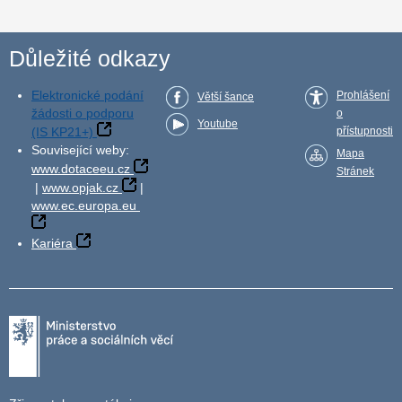
Důležité odkazy
Elektronické podání
Prohlášení
Větší šance
žádosti o podporu
o
Youtube
(IS KP21+)
přístupnosti
Související weby:
Mapa
www.dotaceeu.cz
Stránek
|
www.opjak.cz
|
www.ec.europa.eu
Kariéra