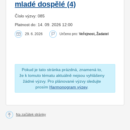
mladé dospělé (4)
Číslo výzvy: 085
Platnost do: 14. 09. 2026 12:00
29. 6. 2026
Určeno pro:
Veřejnost, Žadatel
Pokud je tato stránka prázdná, znamená to,
že k tomuto tématu aktuálně nejsou vyhlášeny
žádné výzvy. Pro plánované výzvy sledujte
prosím
Harmonogram výzev
.
Na začátek stránky