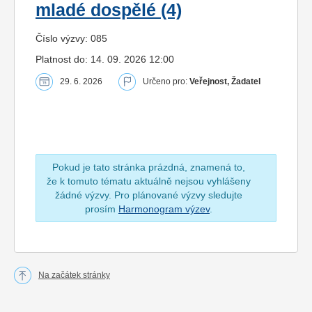
mladé dospělé (4)
Číslo výzvy: 085
Platnost do: 14. 09. 2026 12:00
29. 6. 2026
Určeno pro:
Veřejnost, Žadatel
Pokud je tato stránka prázdná, znamená to,
že k tomuto tématu aktuálně nejsou vyhlášeny
žádné výzvy. Pro plánované výzvy sledujte
prosím
Harmonogram výzev
.
Na začátek stránky