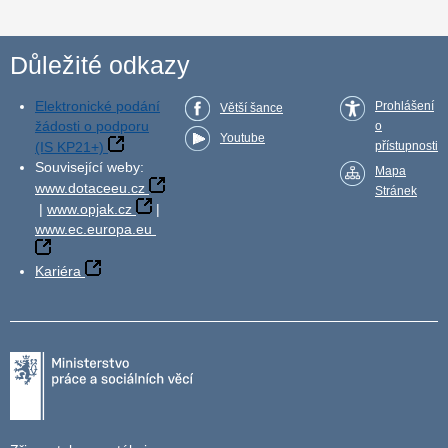
Důležité odkazy
Elektronické podání
Prohlášení
Větší šance
žádosti o podporu
o
Youtube
(IS KP21+)
přístupnosti
Související weby:
Mapa
www.dotaceeu.cz
Stránek
|
www.opjak.cz
|
www.ec.europa.eu
Kariéra