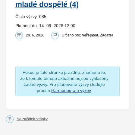
mladé dospělé (4)
Číslo výzvy: 085
Platnost do: 14. 09. 2026 12:00
29. 6. 2026
Určeno pro:
Veřejnost, Žadatel
Pokud je tato stránka prázdná, znamená to,
že k tomuto tématu aktuálně nejsou vyhlášeny
žádné výzvy. Pro plánované výzvy sledujte
prosím
Harmonogram výzev
.
Na začátek stránky