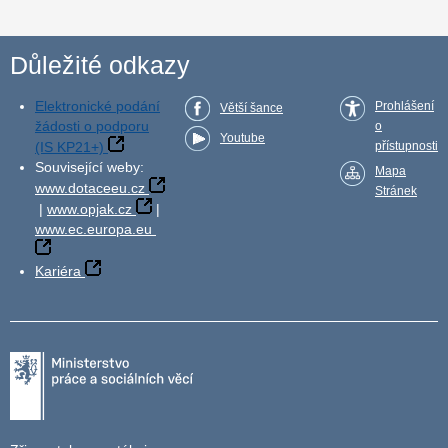
Důležité odkazy
Elektronické podání
Prohlášení
Větší šance
žádosti o podporu
o
Youtube
(IS KP21+)
přístupnosti
Související weby:
Mapa
www.dotaceeu.cz
Stránek
|
www.opjak.cz
|
www.ec.europa.eu
Kariéra