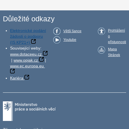
Důležité odkazy
Elektronické podání
Prohlášení
Větší šance
žádosti o podporu
o
Youtube
(IS KP21+)
přístupnosti
Související weby:
Mapa
www.dotaceeu.cz
Stránek
|
www.opjak.cz
|
www.ec.europa.eu
Kariéra