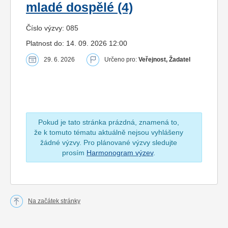
mladé dospělé (4)
Číslo výzvy: 085
Platnost do: 14. 09. 2026 12:00
29. 6. 2026
Určeno pro:
Veřejnost, Žadatel
Pokud je tato stránka prázdná, znamená to,
že k tomuto tématu aktuálně nejsou vyhlášeny
žádné výzvy. Pro plánované výzvy sledujte
prosím
Harmonogram výzev
.
Na začátek stránky