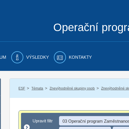
Operační prog
UM
VÝSLEDKY
KONTAKTY
/
/
/
ESF
Témata
Znevýhodněné skupiny osob
Znevýhodněné sku
Upravit filtr
Upravit filtr
03 Operační program Zaměstnanos