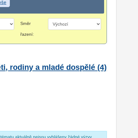
 vše
Směr
řazení:
i, rodiny a mladé dospělé (4)
 tématu aktuálně nejsou vyhlášeny žádné výzvy.