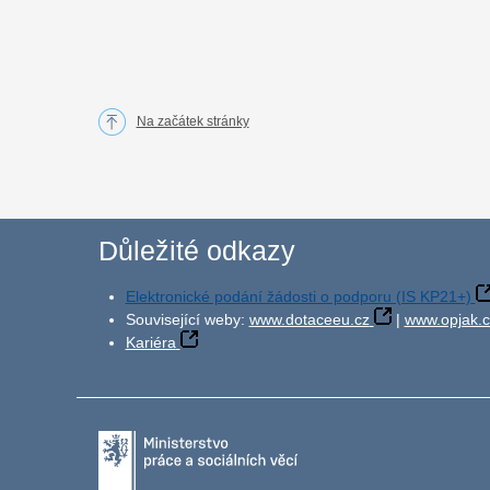
Na začátek stránky
Důležité odkazy
Elektronické podání žádosti o podporu (IS KP21+)
Související weby:
www.dotaceeu.cz
|
www.opjak.c
Kariéra