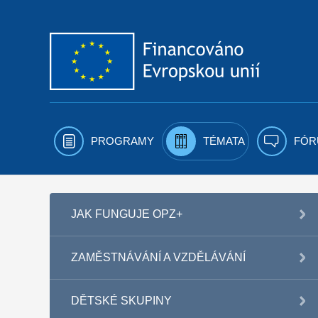
Přejít k obsahu
PROGRAMY
TÉMATA
FÓR
JAK FUNGUJE OPZ+
ZAMĚSTNÁVÁNÍ A VZDĚLÁVÁNÍ
DĚTSKÉ SKUPINY