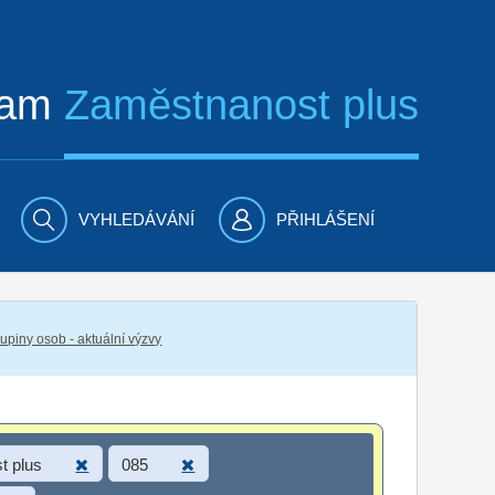
ram
Zaměstnanost plus
VYHLEDÁVÁNÍ
PŘIHLÁŠENÍ
piny osob - aktuální výzvy
t plus
085