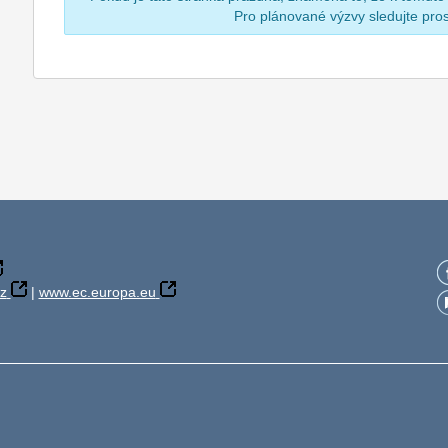
Pro plánované výzvy sledujte pr
z
|
www.ec.europa.eu