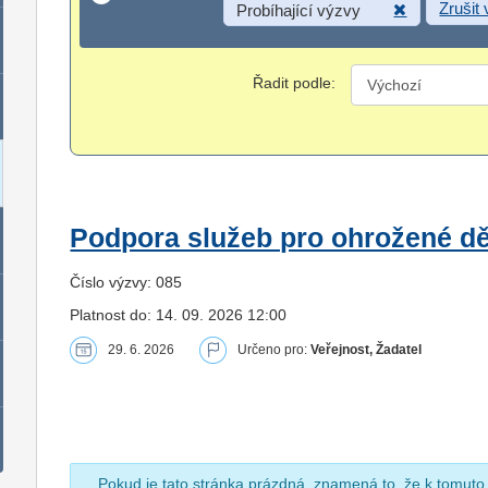
Zrušit
Probíhající výzvy
Řadit podle:
Podpora služeb pro ohrožené dět
Číslo výzvy: 085
Platnost do: 14. 09. 2026 12:00
29. 6. 2026
Určeno pro:
Veřejnost, Žadatel
Pokud je tato stránka prázdná, znamená to, že k tomuto