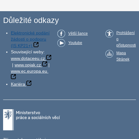
Důležité odkazy
Elektronické podání
Prohlášení
Větší šance
žádosti o podporu
o
Youtube
(IS KP21+)
přístupnosti
Související weby:
Mapa
www.dotaceeu.cz
Stránek
|
www.opjak.cz
|
www.ec.europa.eu
Kariéra