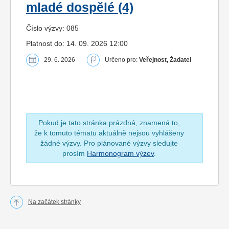
mladé dospělé (4)
Číslo výzvy: 085
Platnost do: 14. 09. 2026 12:00
29. 6. 2026
Určeno pro:
Veřejnost, Žadatel
Pokud je tato stránka prázdná, znamená to,
že k tomuto tématu aktuálně nejsou vyhlášeny
žádné výzvy. Pro plánované výzvy sledujte
prosím
Harmonogram výzev
.
Na začátek stránky