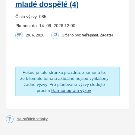
mladé dospělé (4)
Číslo výzvy: 085
Platnost do: 14. 09. 2026 12:00
29. 6. 2026
Určeno pro:
Veřejnost, Žadatel
Pokud je tato stránka prázdná, znamená to,
že k tomuto tématu aktuálně nejsou vyhlášeny
žádné výzvy. Pro plánované výzvy sledujte
prosím
Harmonogram výzev
.
Na začátek stránky