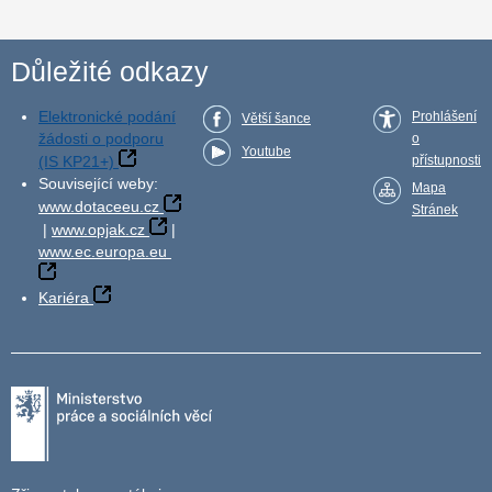
Důležité odkazy
Elektronické podání
Prohlášení
Větší šance
žádosti o podporu
o
Youtube
(IS KP21+)
přístupnosti
Související weby:
Mapa
www.dotaceeu.cz
Stránek
|
www.opjak.cz
|
www.ec.europa.eu
Kariéra