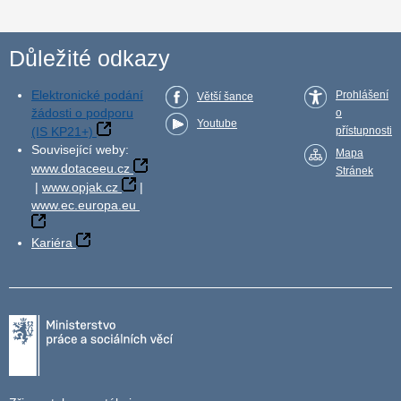
Důležité odkazy
Elektronické podání
Prohlášení
Větší šance
žádosti o podporu
o
Youtube
(IS KP21+)
přístupnosti
Související weby:
Mapa
www.dotaceeu.cz
Stránek
|
www.opjak.cz
|
www.ec.europa.eu
Kariéra