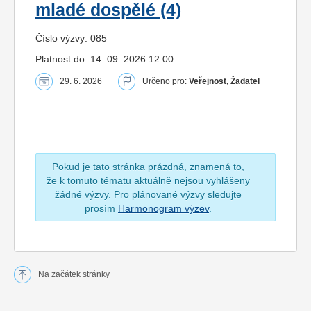
mladé dospělé (4)
Číslo výzvy: 085
Platnost do: 14. 09. 2026 12:00
29. 6. 2026
Určeno pro:
Veřejnost, Žadatel
Pokud je tato stránka prázdná, znamená to,
že k tomuto tématu aktuálně nejsou vyhlášeny
žádné výzvy. Pro plánované výzvy sledujte
prosím
Harmonogram výzev
.
Na začátek stránky