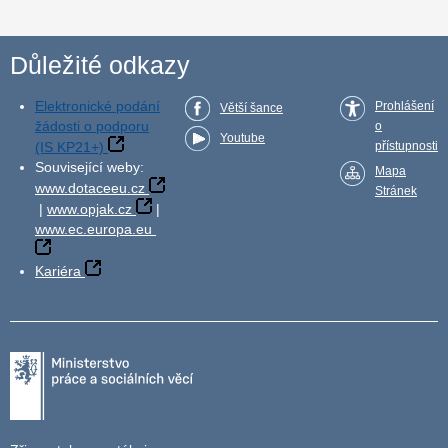
Důležité odkazy
Elektronické podání
Prohlášení
Větší šance
žádosti o podporu
o
Youtube
(IS KP21+)
přístupnosti
Související weby:
Mapa
www.dotaceeu.cz
Stránek
|
www.opjak.cz
|
www.ec.europa.eu
Kariéra