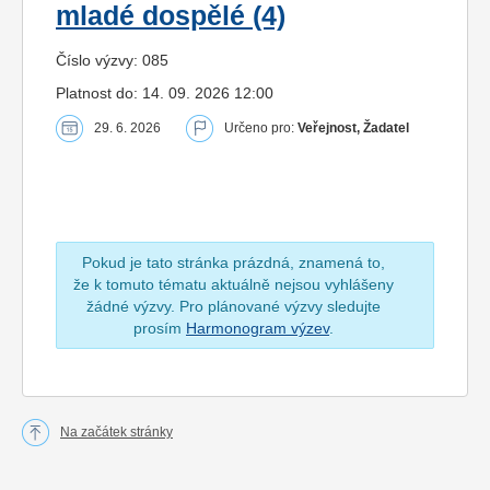
mladé dospělé (4)
Číslo výzvy: 085
Platnost do: 14. 09. 2026 12:00
29. 6. 2026
Určeno pro:
Veřejnost, Žadatel
Pokud je tato stránka prázdná, znamená to,
že k tomuto tématu aktuálně nejsou vyhlášeny
žádné výzvy. Pro plánované výzvy sledujte
prosím
Harmonogram výzev
.
Na začátek stránky