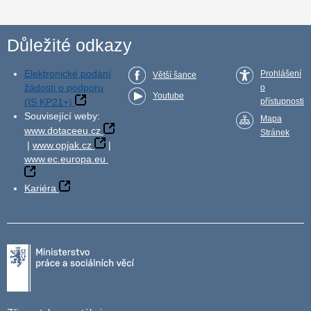
Důležité odkazy
Elektronické podání
Prohlášení
Větší šance
žádosti o podporu
o
Youtube
(IS KP21+)
přístupnosti
Související weby:
Mapa
www.dotaceeu.cz
Stránek
|
www.opjak.cz
|
www.ec.europa.eu
Kariéra