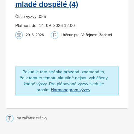
mladé dospělé (4)
Číslo výzvy: 085
Platnost do: 14. 09. 2026 12:00
29. 6. 2026
Určeno pro:
Veřejnost, Žadatel
Pokud je tato stránka prázdná, znamená to,
že k tomuto tématu aktuálně nejsou vyhlášeny
žádné výzvy. Pro plánované výzvy sledujte
prosím
Harmonogram výzev
.
Na začátek stránky