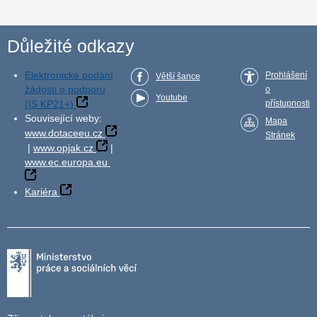
Důležité odkazy
Elektronické podání
Prohlášení
Větší šance
žádosti o podporu
o
Youtube
(IS KP21+)
přístupnosti
Související weby:
Mapa
www.dotaceeu.cz
Stránek
|
www.opjak.cz
|
www.ec.europa.eu
Kariéra