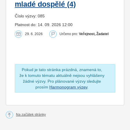
mladé dospělé (4)
Číslo výzvy: 085
Platnost do: 14. 09. 2026 12:00
29. 6. 2026
Určeno pro:
Veřejnost, Žadatel
Pokud je tato stránka prázdná, znamená to,
že k tomuto tématu aktuálně nejsou vyhlášeny
žádné výzvy. Pro plánované výzvy sledujte
prosím
Harmonogram výzev
.
Na začátek stránky