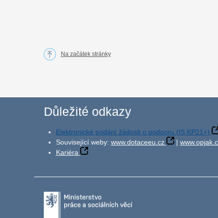
Na začátek stránky
Důležité odkazy
Elektronické podání žádosti o podporu (IS KP21+)
Související weby:
www.dotaceeu.cz
|
www.opjak.c
Kariéra