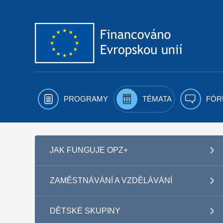
Přejít k obsahu
PROGRAMY
TÉMATA
FÓR
JAK FUNGUJE OPZ+
ZAMĚSTNÁVÁNÍ A VZDĚLÁVÁNÍ
DĚTSKÉ SKUPINY