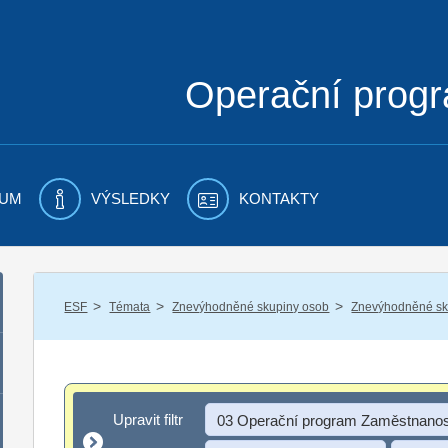
Operační prog
UM
VÝSLEDKY
KONTAKTY
/
/
/
ESF
Témata
Znevýhodněné skupiny osob
Znevýhodněné sku
Upravit filtr
Upravit filtr
03 Operační program Zaměstnanos