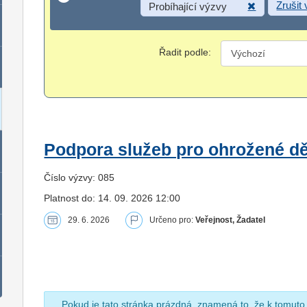
Zrušit
Probíhající výzvy
Řadit podle:
Podpora služeb pro ohrožené dět
Číslo výzvy: 085
Platnost do: 14. 09. 2026 12:00
29. 6. 2026
Určeno pro:
Veřejnost, Žadatel
Pokud je tato stránka prázdná, znamená to, že k tomuto