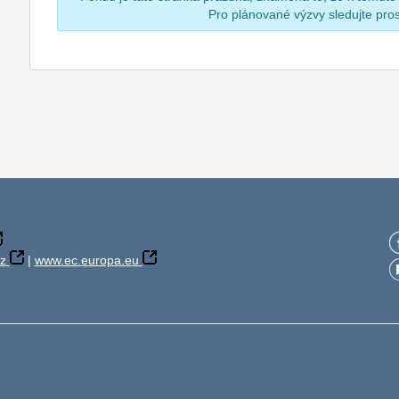
Pro plánované výzvy sledujte pr
z
|
www.ec.europa.eu