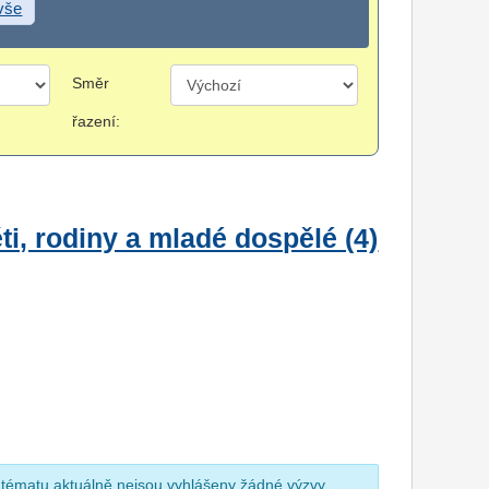
 vše
Směr
řazení:
i, rodiny a mladé dospělé (4)
 tématu aktuálně nejsou vyhlášeny žádné výzvy.