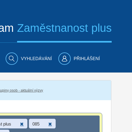
ram
Zaměstnanost plus
VYHLEDÁVÁNÍ
PŘIHLÁŠENÍ
piny osob - aktuální výzvy
t plus
085