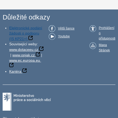
Důležité odkazy
Elektronické podání
Prohlášení
Větší šance
žádosti o podporu
o
Youtube
(IS KP21+)
přístupnosti
Související weby:
Mapa
www.dotaceeu.cz
Stránek
|
www.opjak.cz
|
www.ec.europa.eu
Kariéra