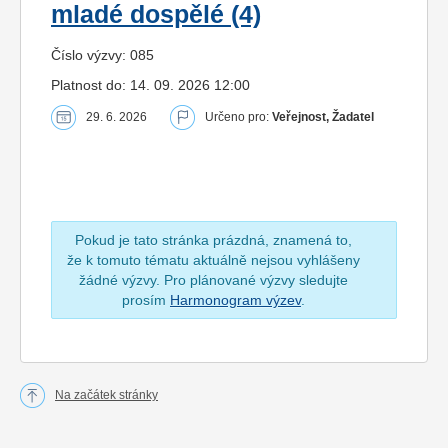
mladé dospělé (4)
Číslo výzvy: 085
Platnost do: 14. 09. 2026 12:00
29. 6. 2026
Určeno pro:
Veřejnost, Žadatel
Pokud je tato stránka prázdná, znamená to,
že k tomuto tématu aktuálně nejsou vyhlášeny
žádné výzvy. Pro plánované výzvy sledujte
prosím
Harmonogram výzev
.
Na začátek stránky