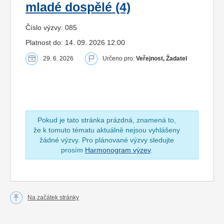
mladé dospělé (4)
Číslo výzvy: 085
Platnost do: 14. 09. 2026 12:00
29. 6. 2026
Určeno pro:
Veřejnost, Žadatel
Pokud je tato stránka prázdná, znamená to,
že k tomuto tématu aktuálně nejsou vyhlášeny
žádné výzvy. Pro plánované výzvy sledujte
prosím
Harmonogram výzev
.
Na začátek stránky