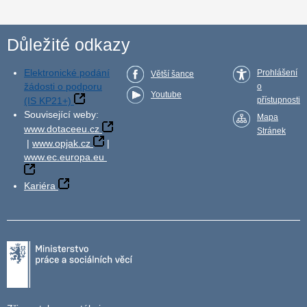
Důležité odkazy
Elektronické podání
Prohlášení
Větší šance
žádosti o podporu
o
Youtube
(IS KP21+)
přístupnosti
Související weby:
Mapa
www.dotaceeu.cz
Stránek
|
www.opjak.cz
|
www.ec.europa.eu
Kariéra