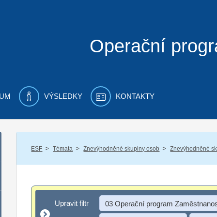
Operační prog
UM
VÝSLEDKY
KONTAKTY
/
/
/
ESF
Témata
Znevýhodněné skupiny osob
Znevýhodněné sku
Upravit filtr
Upravit filtr
03 Operační program Zaměstnanos