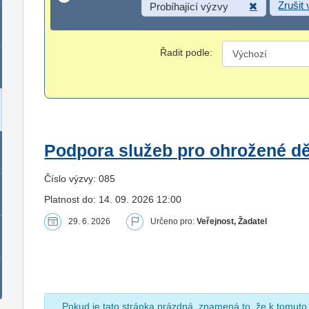
Zrušit
Probíhající výzvy
Řadit podle:
Podpora služeb pro ohrožené dět
Číslo výzvy: 085
Platnost do: 14. 09. 2026 12:00
29. 6. 2026
Určeno pro:
Veřejnost, Žadatel
Pokud je tato stránka prázdná, znamená to, že k tomuto