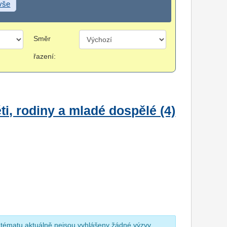
 vše
Směr
řazení:
i, rodiny a mladé dospělé (4)
 tématu aktuálně nejsou vyhlášeny žádné výzvy.