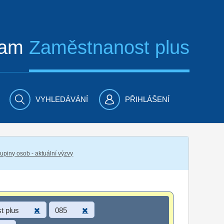
ram
Zaměstnanost plus
VYHLEDÁVÁNÍ
PŘIHLÁŠENÍ
piny osob - aktuální výzvy
t plus
085