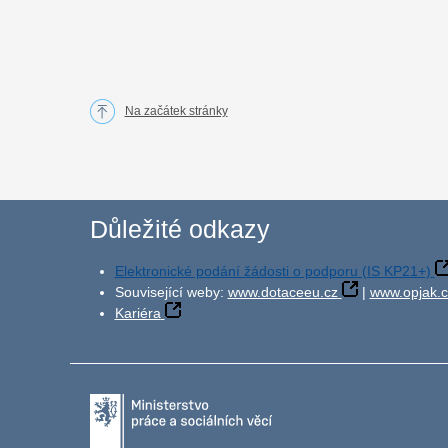
Na začátek stránky
Důležité odkazy
Elektronické podání žádosti o podporu (IS KP21+)
Související weby:
www.dotaceeu.cz
|
www.opjak.c
Kariéra