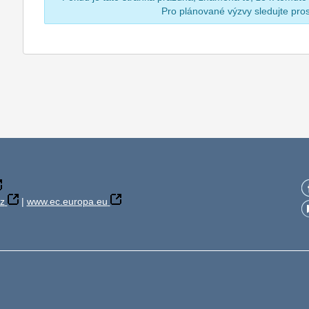
Pro plánované výzvy sledujte pr
z
|
www.ec.europa.eu