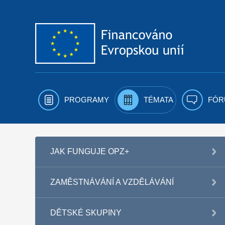
Přejít k obsahu
PROGRAMY
TÉMATA
FÓR
JAK FUNGUJE OPZ+
ZAMĚSTNÁVÁNÍ A VZDĚLÁVÁNÍ
DĚTSKÉ SKUPINY