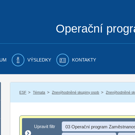
Operační prog
UM
VÝSLEDKY
KONTAKTY
/
/
/
ESF
Témata
Znevýhodněné skupiny osob
Znevýhodněné sku
Upravit filtr
Upravit filtr
03 Operační program Zaměstnanos