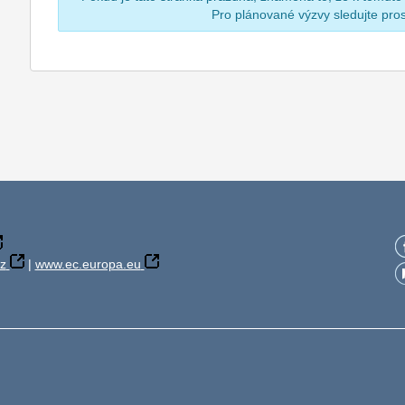
Pro plánované výzvy sledujte pr
z
|
www.ec.europa.eu