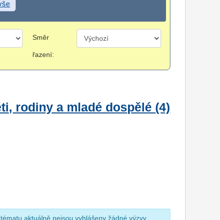
 vše
Směr
řazení:
i, rodiny a mladé dospělé (4)
 tématu aktuálně nejsou vyhlášeny žádné výzvy.