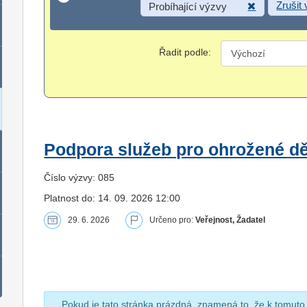
Zrušit
Probíhající výzvy
Řadit podle:
Podpora služeb pro ohrožené dět
Číslo výzvy: 085
Platnost do: 14. 09. 2026 12:00
29. 6. 2026
Určeno pro:
Veřejnost, Žadatel
Pokud je tato stránka prázdná, znamená to, že k tomuto