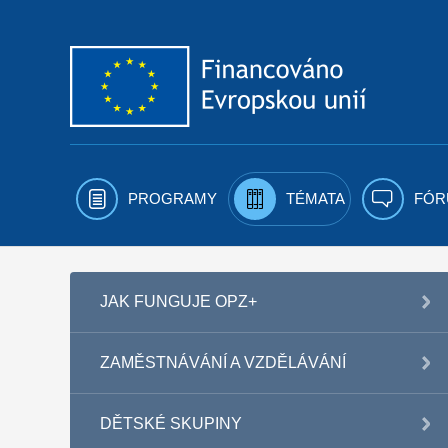
Přejít k obsahu
PROGRAMY
TÉMATA
FÓR
JAK FUNGUJE OPZ+
ZAMĚSTNÁVÁNÍ A VZDĚLÁVÁNÍ
DĚTSKÉ SKUPINY