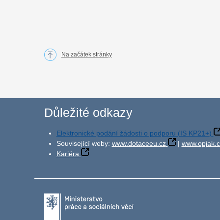
Na začátek stránky
Důležité odkazy
Elektronické podání žádosti o podporu (IS KP21+)
Související weby:
www.dotaceeu.cz
|
www.opjak.c
Kariéra