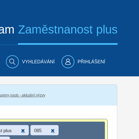
ram
Zaměstnanost plus
VYHLEDÁVÁNÍ
PŘIHLÁŠENÍ
piny osob - aktuální výzvy
t plus
085