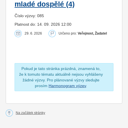
mladé dospělé (4)
Číslo výzvy: 085
Platnost do: 14. 09. 2026 12:00
29. 6. 2026
Určeno pro:
Veřejnost, Žadatel
Pokud je tato stránka prázdná, znamená to,
že k tomuto tématu aktuálně nejsou vyhlášeny
žádné výzvy. Pro plánované výzvy sledujte
prosím
Harmonogram výzev
.
Na začátek stránky