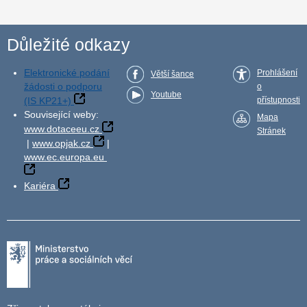
Důležité odkazy
Elektronické podání
Prohlášení
Větší šance
žádosti o podporu
o
Youtube
(IS KP21+)
přístupnosti
Související weby:
Mapa
www.dotaceeu.cz
Stránek
|
www.opjak.cz
|
www.ec.europa.eu
Kariéra