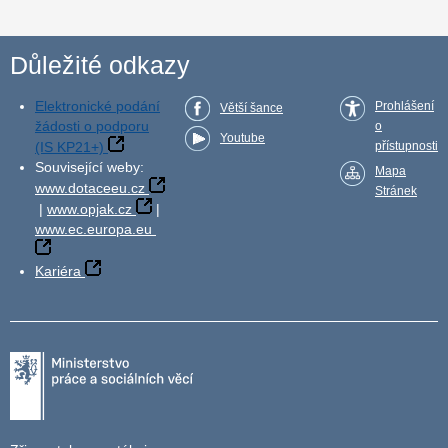
Důležité odkazy
Elektronické podání
Prohlášení
Větší šance
žádosti o podporu
o
Youtube
(IS KP21+)
přístupnosti
Související weby:
Mapa
www.dotaceeu.cz
Stránek
|
www.opjak.cz
|
www.ec.europa.eu
Kariéra