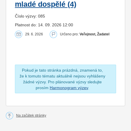
mladé dospělé (4)
Číslo výzvy: 085
Platnost do: 14. 09. 2026 12:00
29. 6. 2026
Určeno pro:
Veřejnost, Žadatel
Pokud je tato stránka prázdná, znamená to,
že k tomuto tématu aktuálně nejsou vyhlášeny
žádné výzvy. Pro plánované výzvy sledujte
prosím
Harmonogram výzev
.
Na začátek stránky