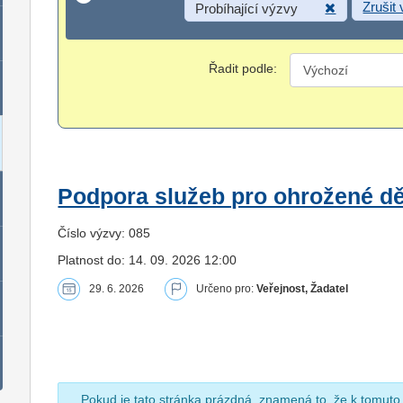
Zrušit
Probíhající výzvy
Řadit podle:
Podpora služeb pro ohrožené dět
Číslo výzvy: 085
Platnost do: 14. 09. 2026 12:00
29. 6. 2026
Určeno pro:
Veřejnost, Žadatel
Pokud je tato stránka prázdná, znamená to, že k tomuto