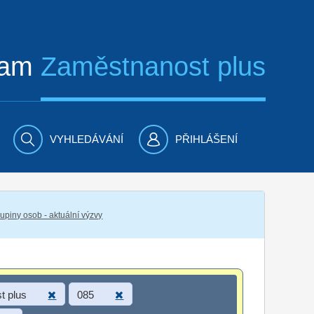
ram
Zaměstnanost plus
VYHLEDÁVÁNÍ
PŘIHLÁŠENÍ
piny osob - aktuální výzvy
t plus
085