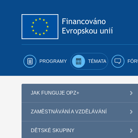
Přejít k obsahu
PROGRAMY
TÉMATA
FÓR
JAK FUNGUJE OPZ+
ZAMĚSTNÁVÁNÍ A VZDĚLÁVÁNÍ
DĚTSKÉ SKUPINY