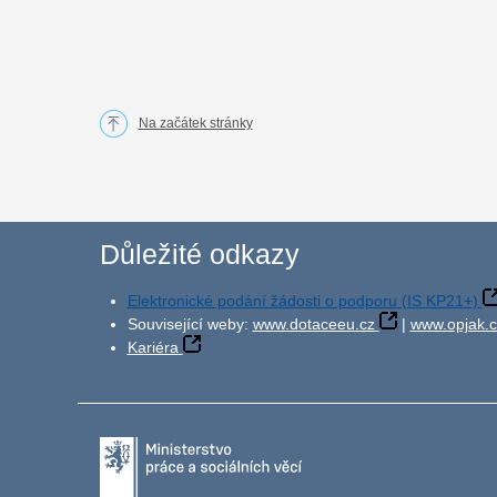
Na začátek stránky
Důležité odkazy
Elektronické podání žádosti o podporu (IS KP21+)
Související weby:
www.dotaceeu.cz
|
www.opjak.c
Kariéra