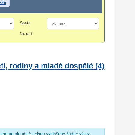
 vše
Směr
řazení:
i, rodiny a mladé dospělé (4)
 tématu aktuálně nejsou vyhlášeny žádné výzvy.