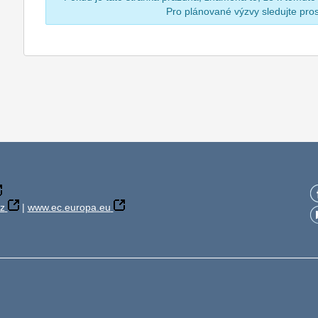
Pro plánované výzvy sledujte pr
z
|
www.ec.europa.eu