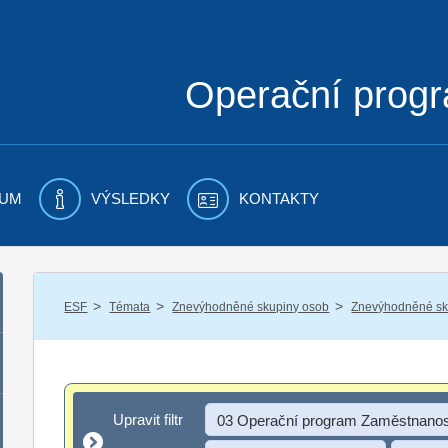
Operační prog
UM
VÝSLEDKY
KONTAKTY
/
/
/
ESF
Témata
Znevýhodněné skupiny osob
Znevýhodněné sku
Upravit filtr
Upravit filtr
03 Operační program Zaměstnanos