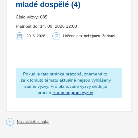
mladé dospělé (4)
Číslo výzvy: 085
Platnost do: 14. 09. 2026 12:00
29. 6. 2026
Určeno pro:
Veřejnost, Žadatel
Pokud je tato stránka prázdná, znamená to,
že k tomuto tématu aktuálně nejsou vyhlášeny
žádné výzvy. Pro plánované výzvy sledujte
prosím
Harmonogram výzev
.
Na začátek stránky