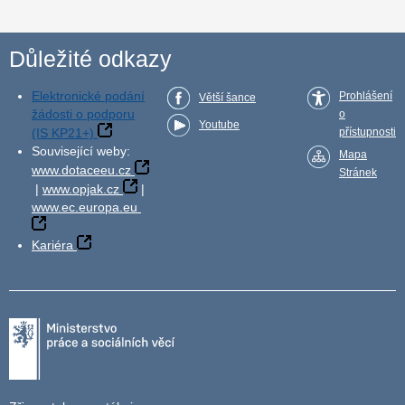
Důležité odkazy
Elektronické podání
Prohlášení
Větší šance
žádosti o podporu
o
Youtube
(IS KP21+)
přístupnosti
Související weby:
Mapa
www.dotaceeu.cz
Stránek
|
www.opjak.cz
|
www.ec.europa.eu
Kariéra