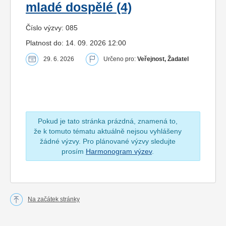
mladé dospělé (4)
Číslo výzvy: 085
Platnost do: 14. 09. 2026 12:00
29. 6. 2026
Určeno pro:
Veřejnost, Žadatel
Pokud je tato stránka prázdná, znamená to,
že k tomuto tématu aktuálně nejsou vyhlášeny
žádné výzvy. Pro plánované výzvy sledujte
prosím
Harmonogram výzev
.
Na začátek stránky