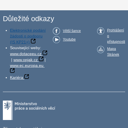
Důležité odkazy
Elektronické podání
Prohlášení
Větší šance
žádosti o podporu
o
Youtube
(IS KP21+)
přístupnosti
Související weby:
Mapa
www.dotaceeu.cz
Stránek
|
www.opjak.cz
|
www.ec.europa.eu
Kariéra