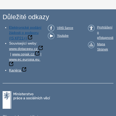
Důležité odkazy
Elektronické podání
Prohlášení
Větší šance
žádosti o podporu
o
Youtube
(IS KP21+)
přístupnosti
Související weby:
Mapa
www.dotaceeu.cz
Stránek
|
www.opjak.cz
|
www.ec.europa.eu
Kariéra