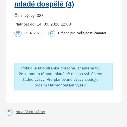
mladé dospělé (4)
Číslo výzvy: 085
Platnost do: 14. 09. 2026 12:00
29. 6. 2026
Určeno pro:
Veřejnost, Žadatel
Pokud je tato stránka prázdná, znamená to,
že k tomuto tématu aktuálně nejsou vyhlášeny
žádné výzvy. Pro plánované výzvy sledujte
prosím
Harmonogram výzev
.
Na začátek stránky