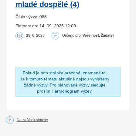
mladé dospělé (4)
Číslo výzvy: 085
Platnost do: 14. 09. 2026 12:00
29. 6. 2026
Určeno pro:
Veřejnost, Žadatel
Pokud je tato stránka prázdná, znamená to,
že k tomuto tématu aktuálně nejsou vyhlášeny
žádné výzvy. Pro plánované výzvy sledujte
prosím
Harmonogram výzev
.
Na začátek stránky