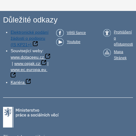
Důležité odkazy
Elektronické podání
Prohlášení
Větší šance
žádosti o podporu
o
Youtube
(IS KP21+)
přístupnosti
Související weby:
Mapa
www.dotaceeu.cz
Stránek
|
www.opjak.cz
|
www.ec.europa.eu
Kariéra