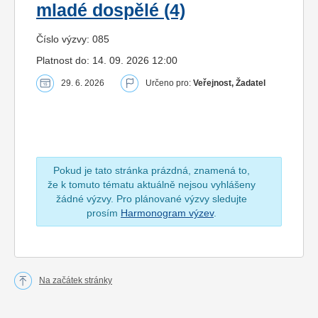
mladé dospělé (4)
Číslo výzvy: 085
Platnost do: 14. 09. 2026 12:00
29. 6. 2026
Určeno pro:
Veřejnost, Žadatel
Pokud je tato stránka prázdná, znamená to,
že k tomuto tématu aktuálně nejsou vyhlášeny
žádné výzvy. Pro plánované výzvy sledujte
prosím
Harmonogram výzev
.
Na začátek stránky