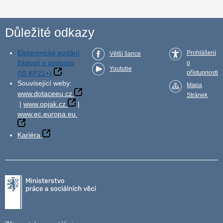
Důležité odkazy
Elektronické podání
Prohlášení
Větší šance
žádosti o podporu
o
Youtube
(IS KP21+)
přístupnosti
Související weby:
Mapa
www.dotaceeu.cz
Stránek
|
www.opjak.cz
|
www.ec.europa.eu
Kariéra