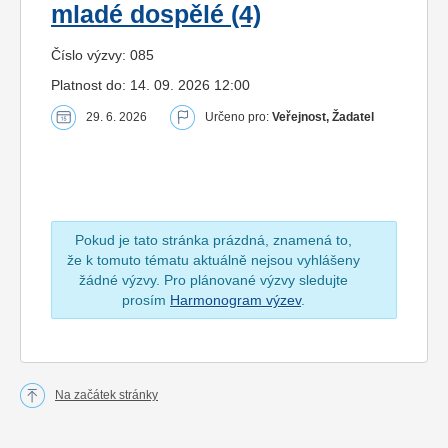
mladé dospělé (4)
Číslo výzvy: 085
Platnost do: 14. 09. 2026 12:00
29. 6. 2026
Určeno pro:
Veřejnost, Žadatel
Pokud je tato stránka prázdná, znamená to,
že k tomuto tématu aktuálně nejsou vyhlášeny
žádné výzvy. Pro plánované výzvy sledujte
prosím
Harmonogram výzev
.
Na začátek stránky