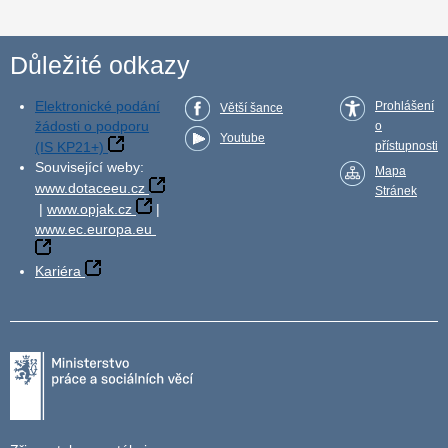
Důležité odkazy
Elektronické podání
Prohlášení
Větší šance
žádosti o podporu
o
Youtube
(IS KP21+)
přístupnosti
Související weby:
Mapa
www.dotaceeu.cz
Stránek
|
www.opjak.cz
|
www.ec.europa.eu
Kariéra