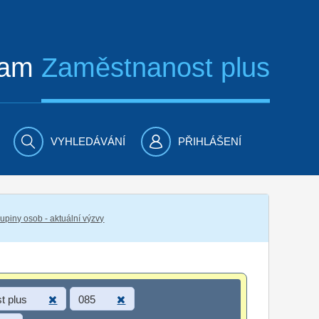
ram
Zaměstnanost plus
VYHLEDÁVÁNÍ
PŘIHLÁŠENÍ
piny osob - aktuální výzvy
t plus
085