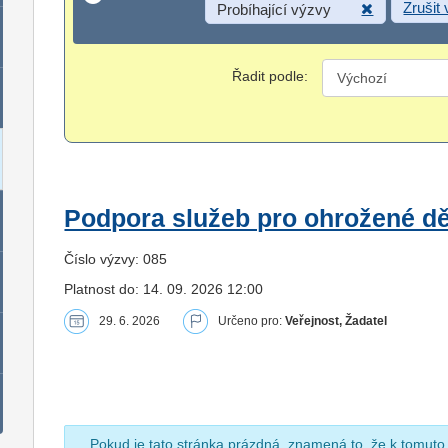
Zrušit
Probíhající výzvy
Řadit podle:
Podpora služeb pro ohrožené dět
Číslo výzvy: 085
Platnost do: 14. 09. 2026 12:00
29. 6. 2026
Určeno pro:
Veřejnost, Žadatel
Pokud je tato stránka prázdná, znamená to, že k tomuto