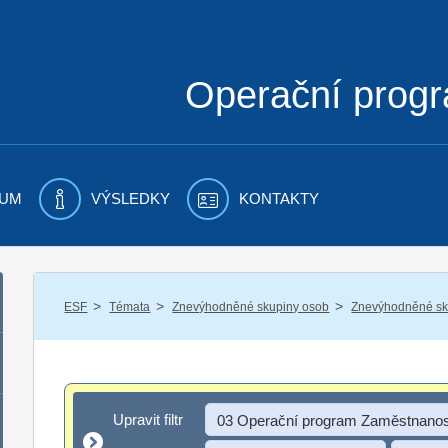
Operační prog
UM
VÝSLEDKY
KONTAKTY
/
/
/
ESF
Témata
Znevýhodněné skupiny osob
Znevýhodněné sku
Upravit filtr
Upravit filtr
03 Operační program Zaměstnanos