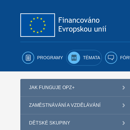
Přejít k obsahu
PROGRAMY
TÉMATA
FÓR
JAK FUNGUJE OPZ+
ZAMĚSTNÁVÁNÍ A VZDĚLÁVÁNÍ
DĚTSKÉ SKUPINY