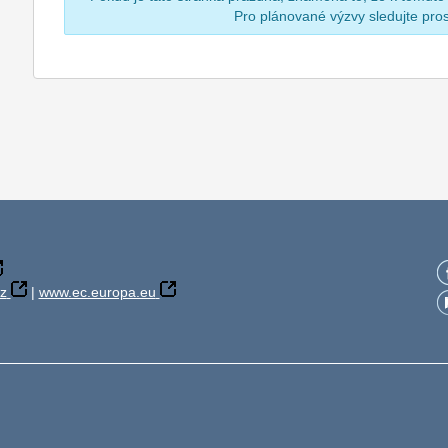
Pro plánované výzvy sledujte pr
z
|
www.ec.europa.eu