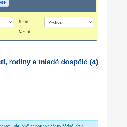
 vše
Směr
řazení:
i, rodiny a mladé dospělé (4)
 tématu aktuálně nejsou vyhlášeny žádné výzvy.