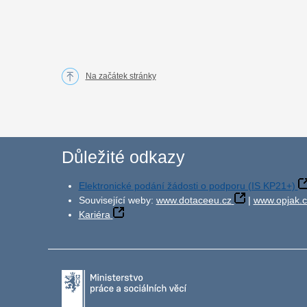
Na začátek stránky
Důležité odkazy
Elektronické podání žádosti o podporu (IS KP21+)
Související weby:
www.dotaceeu.cz
|
www.opjak.c
Kariéra