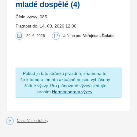
mladé dospělé (4)
Číslo výzvy: 085
Platnost do: 14. 09. 2026 12:00
29. 6. 2026
Určeno pro:
Veřejnost, Žadatel
Pokud je tato stránka prázdná, znamená to,
že k tomuto tématu aktuálně nejsou vyhlášeny
žádné výzvy. Pro plánované výzvy sledujte
prosím
Harmonogram výzev
.
Na začátek stránky