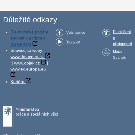
Důležité odkazy
Elektronické podání
Prohlášení
Větší šance
žádosti o podporu
o
Youtube
(IS KP21+)
přístupnosti
Související weby:
Mapa
www.dotaceeu.cz
Stránek
|
www.opjak.cz
|
www.ec.europa.eu
Kariéra