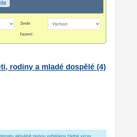
 vše
Směr
řazení:
i, rodiny a mladé dospělé (4)
 tématu aktuálně nejsou vyhlášeny žádné výzvy.