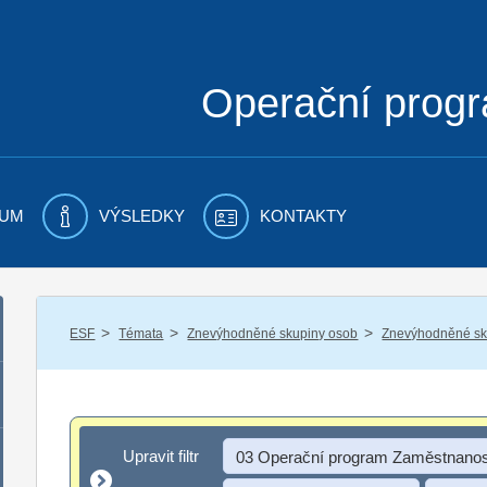
Operační prog
UM
VÝSLEDKY
KONTAKTY
/
/
/
ESF
Témata
Znevýhodněné skupiny osob
Znevýhodněné sku
Upravit filtr
Upravit filtr
03 Operační program Zaměstnanos