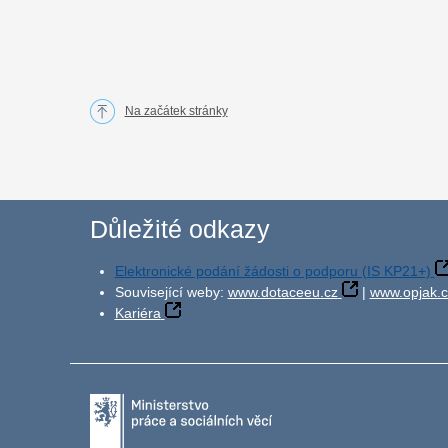
Na začátek stránky
Důležité odkazy
Elektronické podání žádosti o podporu (IS KP21+)
Související weby:
www.dotaceeu.cz
|
www.opjak.c
Kariéra