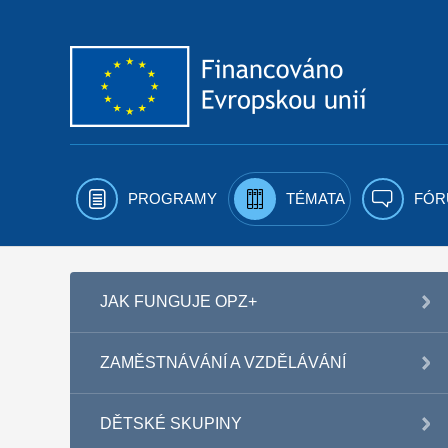
Přejít k obsahu
PROGRAMY
TÉMATA
FÓR
JAK FUNGUJE OPZ+
ZAMĚSTNÁVÁNÍ A VZDĚLÁVÁNÍ
DĚTSKÉ SKUPINY