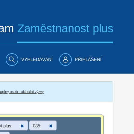
ram
Zaměstnanost plus
VYHLEDÁVÁNÍ
PŘIHLÁŠENÍ
piny osob - aktuální výzvy
t plus
085