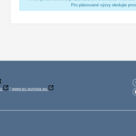
Pro plánované výzvy sledujte pr
z
|
www.ec.europa.eu