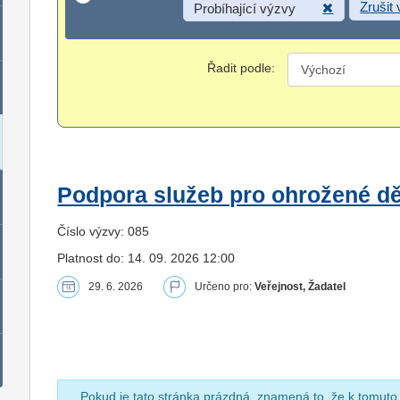
Zrušit
Probíhající výzvy
Řadit podle:
Podpora služeb pro ohrožené dět
Číslo výzvy: 085
Platnost do: 14. 09. 2026 12:00
29. 6. 2026
Určeno pro:
Veřejnost, Žadatel
Pokud je tato stránka prázdná, znamená to, že k tomuto