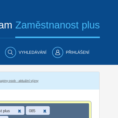
ram
Zaměstnanost plus
VYHLEDÁVÁNÍ
PŘIHLÁŠENÍ
piny osob - aktuální výzvy
t plus
085