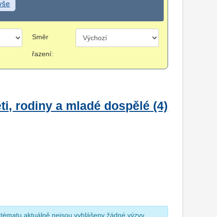
 vše
Směr
řazení:
i, rodiny a mladé dospělé (4)
 tématu aktuálně nejsou vyhlášeny žádné výzvy.