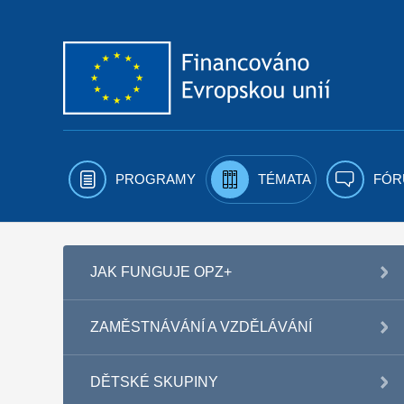
Přejít k obsahu
PROGRAMY
TÉMATA
FÓR
JAK FUNGUJE OPZ+
ZAMĚSTNÁVÁNÍ A VZDĚLÁVÁNÍ
DĚTSKÉ SKUPINY