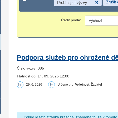
Zrušit
Probíhající výzvy
Řadit podle:
Podpora služeb pro ohrožené dět
Číslo výzvy: 085
Platnost do: 14. 09. 2026 12:00
29. 6. 2026
Určeno pro:
Veřejnost, Žadatel
Pokud je tato stránka prázdná, znamená to, že k tomuto