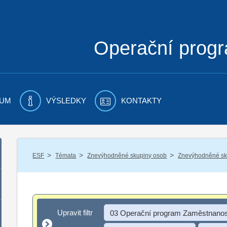
Operační prog
UM
VÝSLEDKY
KONTAKTY
/
/
/
ESF
Témata
Znevýhodněné skupiny osob
Znevýhodněné sku
Upravit filtr
Upravit filtr
03 Operační program Zaměstnanos