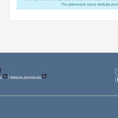
Pro plánované výzvy sledujte pr
z
|
www.ec.europa.eu