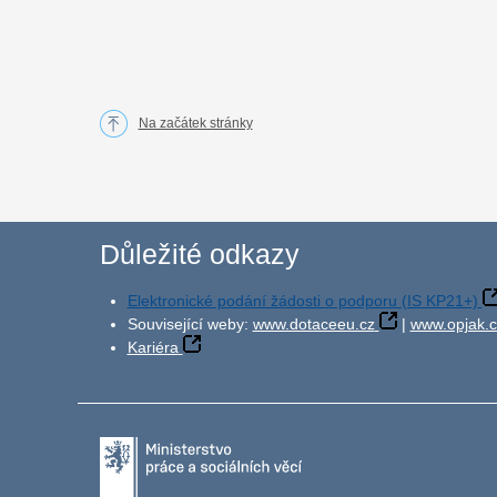
Na začátek stránky
Důležité odkazy
Elektronické podání žádosti o podporu (IS KP21+)
Související weby:
www.dotaceeu.cz
|
www.opjak.c
Kariéra