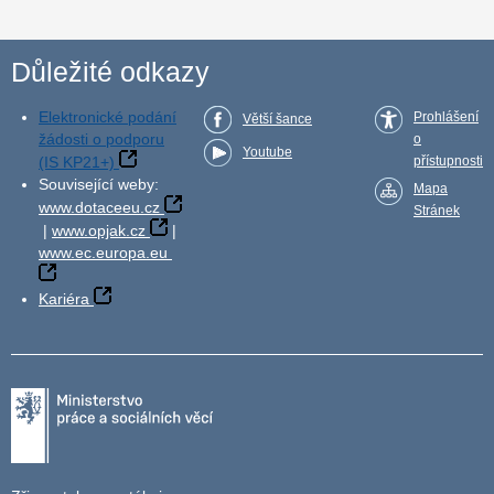
Důležité odkazy
Elektronické podání
Prohlášení
Větší šance
žádosti o podporu
o
Youtube
(IS KP21+)
přístupnosti
Související weby:
Mapa
www.dotaceeu.cz
Stránek
|
www.opjak.cz
|
www.ec.europa.eu
Kariéra