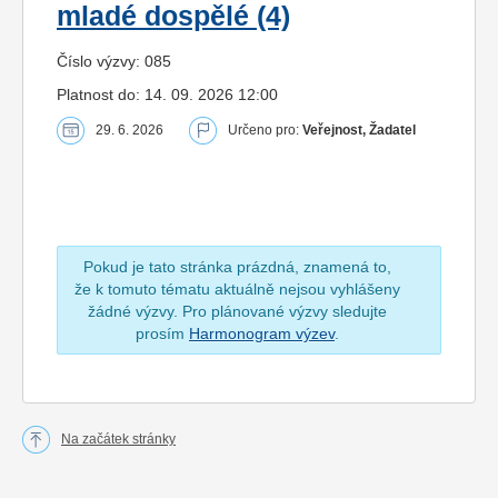
mladé dospělé (4)
Číslo výzvy: 085
Platnost do: 14. 09. 2026 12:00
29. 6. 2026
Určeno pro:
Veřejnost, Žadatel
Pokud je tato stránka prázdná, znamená to,
že k tomuto tématu aktuálně nejsou vyhlášeny
žádné výzvy. Pro plánované výzvy sledujte
prosím
Harmonogram výzev
.
Na začátek stránky