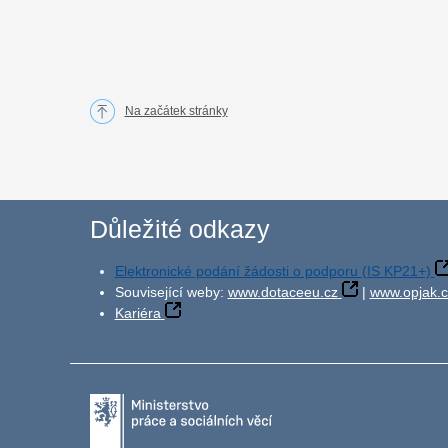
Na začátek stránky
Důležité odkazy
Elektronické podání žádosti o podporu (IS KP21+)
Související weby:
www.dotaceeu.cz
|
www.opjak.c
Kariéra