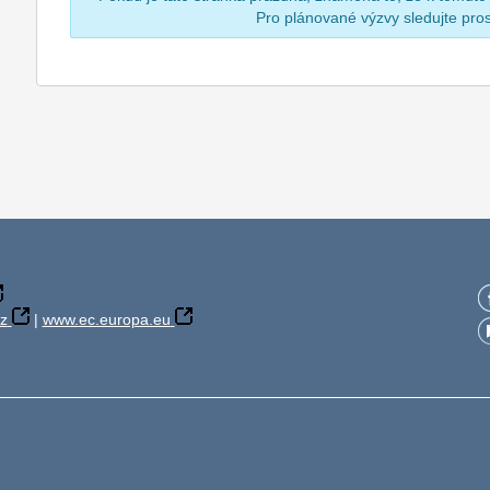
Pro plánované výzvy sledujte pr
z
|
www.ec.europa.eu