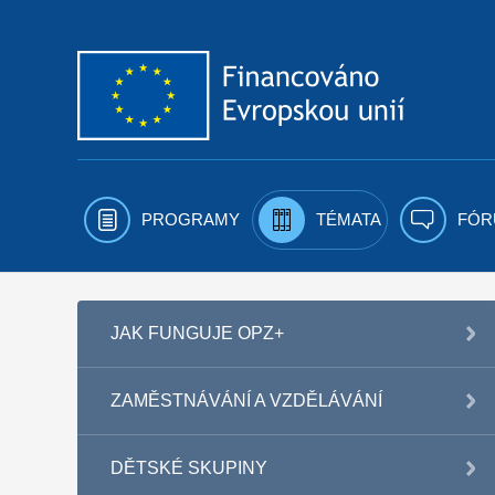
Přejít k obsahu
PROGRAMY
TÉMATA
FÓR
JAK FUNGUJE OPZ+
ZAMĚSTNÁVÁNÍ A VZDĚLÁVÁNÍ
DĚTSKÉ SKUPINY