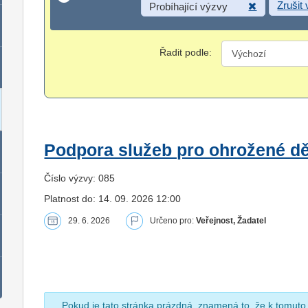
Zrušit
Probíhající výzvy
Řadit podle:
Podpora služeb pro ohrožené dět
Číslo výzvy: 085
Platnost do: 14. 09. 2026 12:00
29. 6. 2026
Určeno pro:
Veřejnost, Žadatel
Pokud je tato stránka prázdná, znamená to, že k tomuto