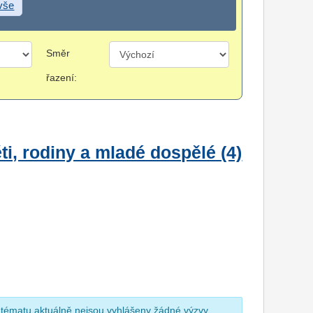
 vše
Směr
řazení:
i, rodiny a mladé dospělé (4)
 tématu aktuálně nejsou vyhlášeny žádné výzvy.