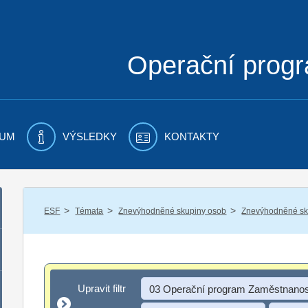
Operační prog
UM
VÝSLEDKY
KONTAKTY
/
/
/
ESF
Témata
Znevýhodněné skupiny osob
Znevýhodněné sku
Upravit filtr
Upravit filtr
03 Operační program Zaměstnanos