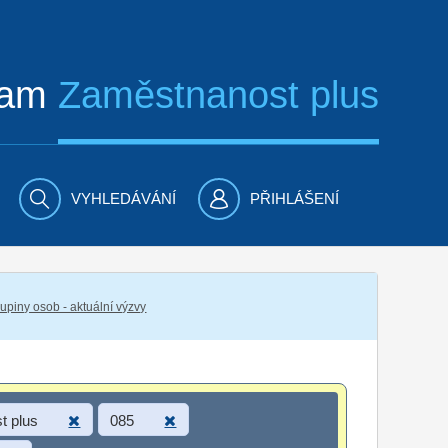
ram
Zaměstnanost plus
VYHLEDÁVÁNÍ
PŘIHLÁŠENÍ
piny osob - aktuální výzvy
t plus
085