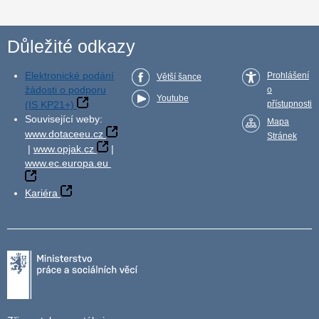
Důležité odkazy
Elektronické podání
Prohlášení
Větší šance
žádosti o podporu
o
Youtube
(IS KP21+)
přístupnosti
Související weby:
Mapa
www.dotaceeu.cz
Stránek
|
www.opjak.cz
|
www.ec.europa.eu
Kariéra