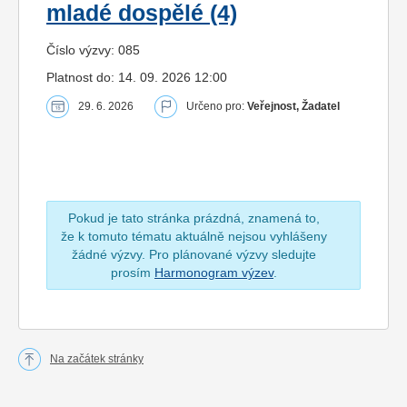
mladé dospělé (4)
Číslo výzvy: 085
Platnost do: 14. 09. 2026 12:00
29. 6. 2026
Určeno pro:
Veřejnost, Žadatel
Pokud je tato stránka prázdná, znamená to,
že k tomuto tématu aktuálně nejsou vyhlášeny
žádné výzvy. Pro plánované výzvy sledujte
prosím
Harmonogram výzev
.
Na začátek stránky