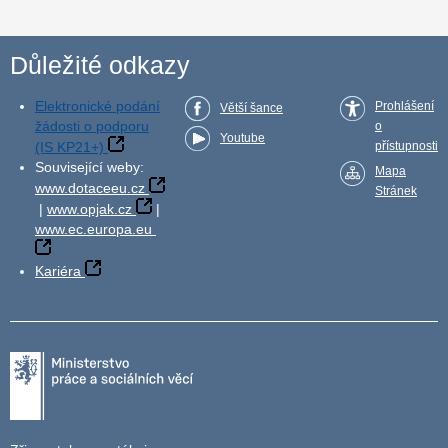
Důležité odkazy
Elektronické podání
Prohlášení
Větší šance
žádosti o podporu
o
Youtube
(IS KP21+)
přístupnosti
Související weby:
Mapa
www.dotaceeu.cz
Stránek
|
www.opjak.cz
|
www.ec.europa.eu
Kariéra