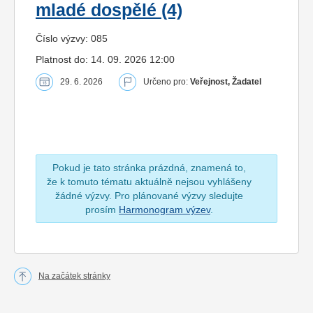
mladé dospělé (4)
Číslo výzvy: 085
Platnost do: 14. 09. 2026 12:00
29. 6. 2026
Určeno pro:
Veřejnost, Žadatel
Pokud je tato stránka prázdná, znamená to,
že k tomuto tématu aktuálně nejsou vyhlášeny
žádné výzvy. Pro plánované výzvy sledujte
prosím
Harmonogram výzev
.
Na začátek stránky