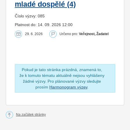
mladé dospělé (4)
Číslo výzvy: 085
Platnost do: 14. 09. 2026 12:00
29. 6. 2026
Určeno pro:
Veřejnost, Žadatel
Pokud je tato stránka prázdná, znamená to,
že k tomuto tématu aktuálně nejsou vyhlášeny
žádné výzvy. Pro plánované výzvy sledujte
prosím
Harmonogram výzev
.
Na začátek stránky