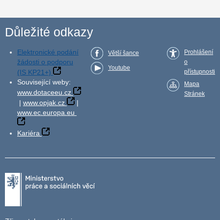
Důležité odkazy
Elektronické podání
Prohlášení
Větší šance
žádosti o podporu
o
Youtube
(IS KP21+)
přístupnosti
Související weby:
Mapa
www.dotaceeu.cz
Stránek
|
www.opjak.cz
|
www.ec.europa.eu
Kariéra