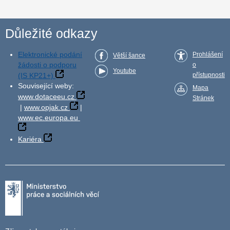
Důležité odkazy
Elektronické podání
Prohlášení
Větší šance
žádosti o podporu
o
Youtube
(IS KP21+)
přístupnosti
Související weby:
Mapa
www.dotaceeu.cz
Stránek
|
www.opjak.cz
|
www.ec.europa.eu
Kariéra