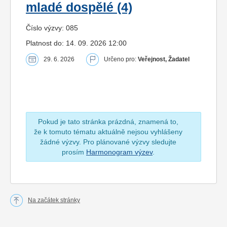
mladé dospělé (4)
Číslo výzvy: 085
Platnost do: 14. 09. 2026 12:00
29. 6. 2026
Určeno pro:
Veřejnost, Žadatel
Pokud je tato stránka prázdná, znamená to,
že k tomuto tématu aktuálně nejsou vyhlášeny
žádné výzvy. Pro plánované výzvy sledujte
prosím
Harmonogram výzev
.
Na začátek stránky