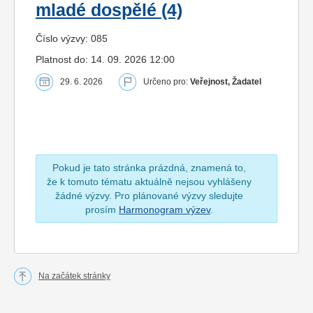
mladé dospělé (4)
Číslo výzvy: 085
Platnost do: 14. 09. 2026 12:00
29. 6. 2026
Určeno pro:
Veřejnost, Žadatel
Pokud je tato stránka prázdná, znamená to,
že k tomuto tématu aktuálně nejsou vyhlášeny
žádné výzvy. Pro plánované výzvy sledujte
prosím
Harmonogram výzev
.
Na začátek stránky