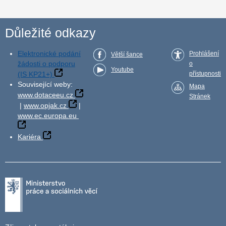
Důležité odkazy
Elektronické podání
Prohlášení
Větší šance
žádosti o podporu
o
Youtube
(IS KP21+)
přístupnosti
Související weby:
Mapa
www.dotaceeu.cz
Stránek
|
www.opjak.cz
|
www.ec.europa.eu
Kariéra