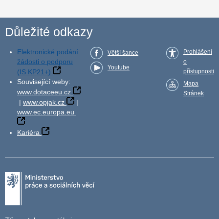
Důležité odkazy
Elektronické podání
Prohlášení
Větší šance
žádosti o podporu
o
Youtube
(IS KP21+)
přístupnosti
Související weby:
Mapa
www.dotaceeu.cz
Stránek
|
www.opjak.cz
|
www.ec.europa.eu
Kariéra