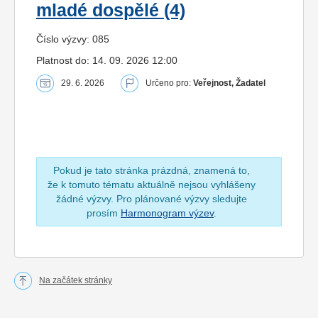
mladé dospělé (4)
Číslo výzvy: 085
Platnost do: 14. 09. 2026 12:00
29. 6. 2026
Určeno pro:
Veřejnost, Žadatel
Pokud je tato stránka prázdná, znamená to,
že k tomuto tématu aktuálně nejsou vyhlášeny
žádné výzvy. Pro plánované výzvy sledujte
prosím
Harmonogram výzev
.
Na začátek stránky