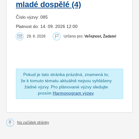
mladé dospělé (4)
Číslo výzvy: 085
Platnost do: 14. 09. 2026 12:00
29. 6. 2026
Určeno pro:
Veřejnost, Žadatel
Pokud je tato stránka prázdná, znamená to,
že k tomuto tématu aktuálně nejsou vyhlášeny
žádné výzvy. Pro plánované výzvy sledujte
prosím
Harmonogram výzev
.
Na začátek stránky