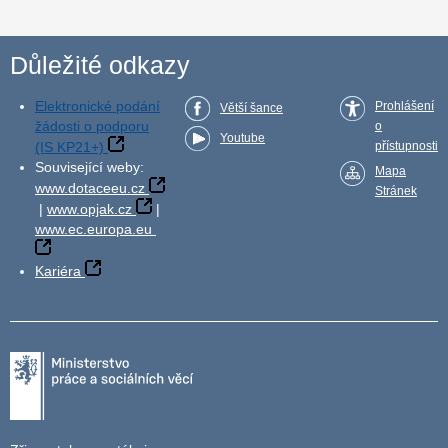
Důležité odkazy
Elektronické podání
Prohlášení
Větší šance
žádosti o podporu
o
Youtube
(IS KP21+)
přístupnosti
Související weby:
Mapa
www.dotaceeu.cz
Stránek
|
www.opjak.cz
|
www.ec.europa.eu
Kariéra