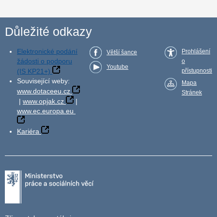
Důležité odkazy
Elektronické podání
Prohlášení
Větší šance
žádosti o podporu
o
Youtube
(IS KP21+)
přístupnosti
Související weby:
Mapa
www.dotaceeu.cz
Stránek
|
www.opjak.cz
|
www.ec.europa.eu
Kariéra