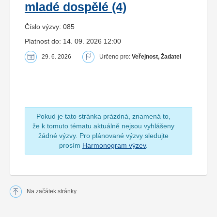
mladé dospělé (4)
Číslo výzvy: 085
Platnost do: 14. 09. 2026 12:00
29. 6. 2026
Určeno pro:
Veřejnost, Žadatel
Pokud je tato stránka prázdná, znamená to,
že k tomuto tématu aktuálně nejsou vyhlášeny
žádné výzvy. Pro plánované výzvy sledujte
prosím
Harmonogram výzev
.
Na začátek stránky