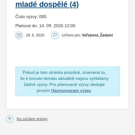
mladé dospělé (4)
Číslo výzvy: 085
Platnost do: 14. 09. 2026 12:00
29. 6. 2026
Určeno pro:
Veřejnost, Žadatel
Pokud je tato stránka prázdná, znamená to,
že k tomuto tématu aktuálně nejsou vyhlášeny
žádné výzvy. Pro plánované výzvy sledujte
prosím
Harmonogram výzev
.
Na začátek stránky