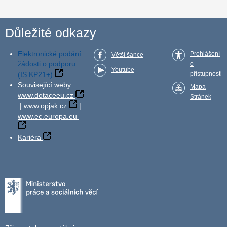
Důležité odkazy
Elektronické podání
Prohlášení
Větší šance
žádosti o podporu
o
Youtube
(IS KP21+)
přístupnosti
Související weby:
Mapa
www.dotaceeu.cz
Stránek
|
www.opjak.cz
|
www.ec.europa.eu
Kariéra