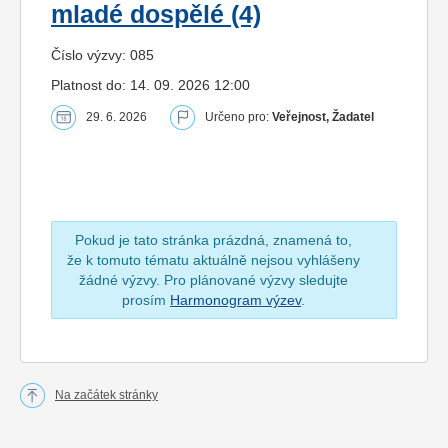
mladé dospělé (4)
Číslo výzvy: 085
Platnost do: 14. 09. 2026 12:00
29. 6. 2026
Určeno pro:
Veřejnost, Žadatel
Pokud je tato stránka prázdná, znamená to,
že k tomuto tématu aktuálně nejsou vyhlášeny
žádné výzvy. Pro plánované výzvy sledujte
prosím
Harmonogram výzev
.
Na začátek stránky