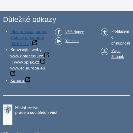
Důležité odkazy
Elektronické podání
Prohlášení
Větší šance
žádosti o podporu
o
Youtube
(IS KP21+)
přístupnosti
Související weby:
Mapa
www.dotaceeu.cz
Stránek
|
www.opjak.cz
|
www.ec.europa.eu
Kariéra