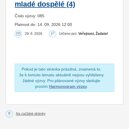
mladé dospělé (4)
Číslo výzvy: 085
Platnost do: 14. 09. 2026 12:00
29. 6. 2026
Určeno pro:
Veřejnost, Žadatel
Pokud je tato stránka prázdná, znamená to,
že k tomuto tématu aktuálně nejsou vyhlášeny
žádné výzvy. Pro plánované výzvy sledujte
prosím
Harmonogram výzev
.
Na začátek stránky