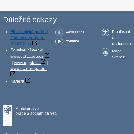
Důležité odkazy
Elektronické podání
Prohlášení
Větší šance
žádosti o podporu
o
Youtube
(IS KP21+)
přístupnosti
Související weby:
Mapa
www.dotaceeu.cz
Stránek
|
www.opjak.cz
|
www.ec.europa.eu
Kariéra