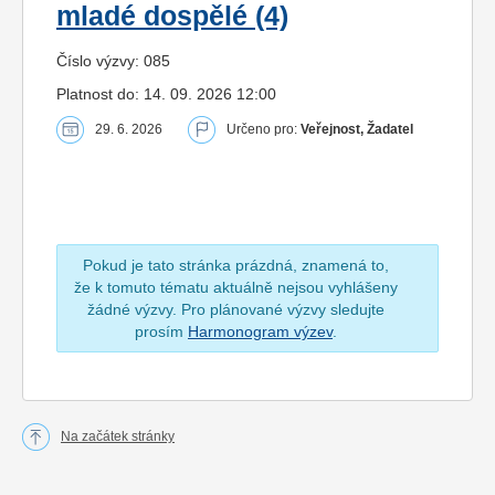
mladé dospělé (4)
Číslo výzvy: 085
Platnost do: 14. 09. 2026 12:00
29. 6. 2026
Určeno pro:
Veřejnost, Žadatel
Pokud je tato stránka prázdná, znamená to,
že k tomuto tématu aktuálně nejsou vyhlášeny
žádné výzvy. Pro plánované výzvy sledujte
prosím
Harmonogram výzev
.
Na začátek stránky