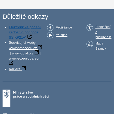
Důležité odkazy
Elektronické podání
Prohlášení
Větší šance
žádosti o podporu
o
Youtube
(IS KP21+)
přístupnosti
Související weby:
Mapa
www.dotaceeu.cz
Stránek
|
www.opjak.cz
|
www.ec.europa.eu
Kariéra