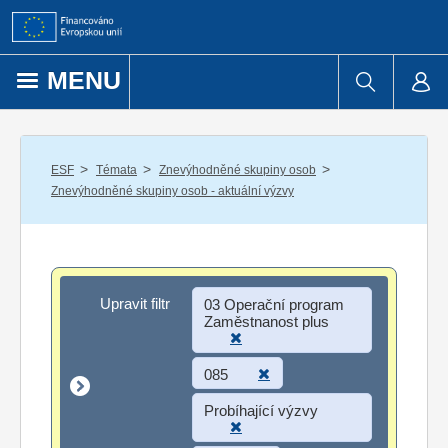
Přejít k obsahu
MENU
/
/
/
ESF
Témata
Znevýhodněné skupiny osob
Znevýhodněné skupiny osob - aktuální výzvy
Upravit filtr
Upravit filtr
03 Operační program
Zaměstnanost plus
085
Probíhající výzvy