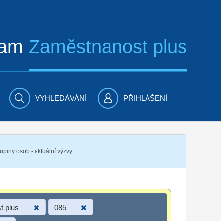
ram
Zaměstnanost plus
VYHLEDÁVÁNÍ
PŘIHLÁŠENÍ
piny osob - aktuální výzvy
t plus
085