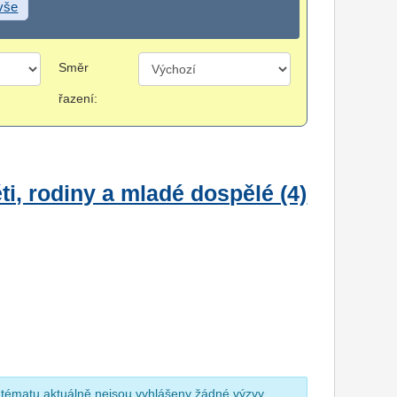
 vše
Směr
řazení:
i, rodiny a mladé dospělé (4)
 tématu aktuálně nejsou vyhlášeny žádné výzvy.