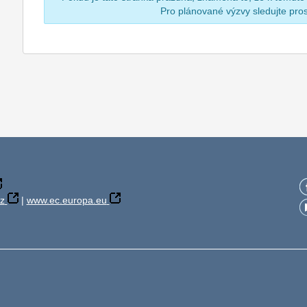
Pro plánované výzvy sledujte pr
z
|
www.ec.europa.eu