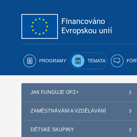
Přejít k obsahu
PROGRAMY
TÉMATA
FÓR
JAK FUNGUJE OPZ+
ZAMĚSTNÁVÁNÍ A VZDĚLÁVÁNÍ
DĚTSKÉ SKUPINY