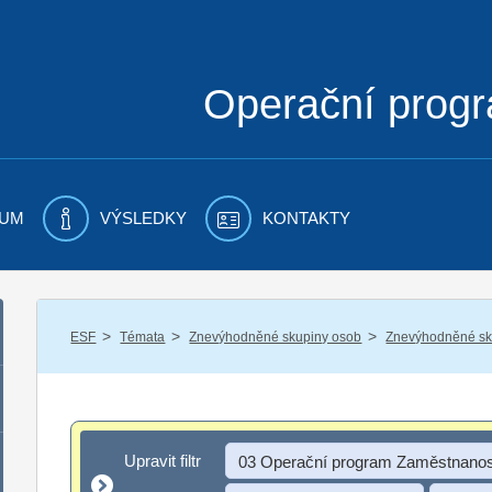
Operační prog
UM
VÝSLEDKY
KONTAKTY
/
/
/
ESF
Témata
Znevýhodněné skupiny osob
Znevýhodněné sku
Upravit filtr
Upravit filtr
03 Operační program Zaměstnanos