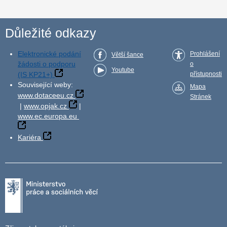
Důležité odkazy
Elektronické podání
Prohlášení
Větší šance
žádosti o podporu
o
Youtube
(IS KP21+)
přístupnosti
Související weby:
Mapa
www.dotaceeu.cz
Stránek
|
www.opjak.cz
|
www.ec.europa.eu
Kariéra