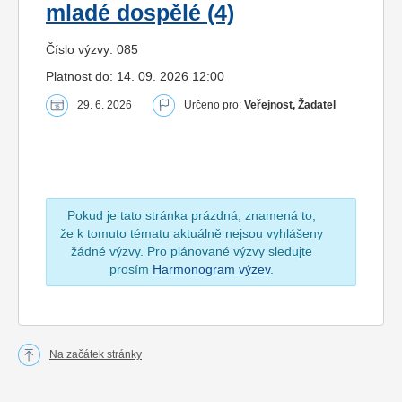
mladé dospělé (4)
Číslo výzvy: 085
Platnost do: 14. 09. 2026 12:00
29. 6. 2026
Určeno pro:
Veřejnost, Žadatel
Pokud je tato stránka prázdná, znamená to,
že k tomuto tématu aktuálně nejsou vyhlášeny
žádné výzvy. Pro plánované výzvy sledujte
prosím
Harmonogram výzev
.
Na začátek stránky